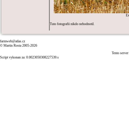
E
Tuto fotografii nikdo nehodnotil.
farmweb@atlas.cz
© Martin Rosta 2005-2026
Tento server
Script vykonan za: 0.0023050308227539.s