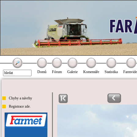
Domů
Fórum
Galerie
Komentáře
Statistika
Farmvid
Chyby a návrhy
Registrace zde.