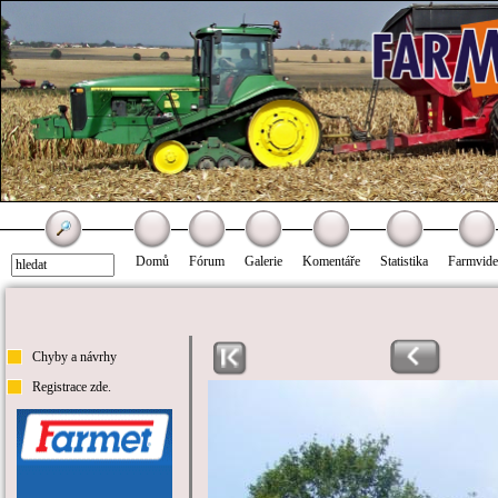
Domů
Fórum
Galerie
Komentáře
Statistika
Farmvid
Chyby a návrhy
Registrace zde.