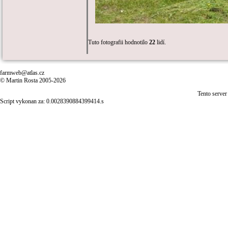
Tuto fotografii hodnotilo
22
lidí.
farmweb@atlas.cz
© Martin Rosta 2005-2026
Tento server
Script vykonan za: 0.0028390884399414.s