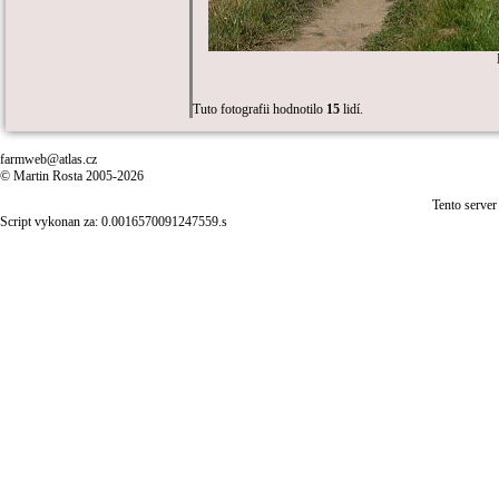
Tuto fotografii hodnotilo
15
lidí.
farmweb@atlas.cz
© Martin Rosta 2005-2026
Tento server
Script vykonan za: 0.0016570091247559.s