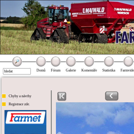
Domů
Fórum
Galerie
Komentáře
Statistika
Farmvid
Chyby a návrhy
Registrace zde.