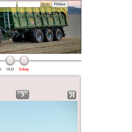
:Heslo
í
OLD
Eshop