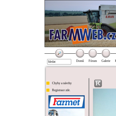
Domů
Fórum
Galerie
Chyby a návrhy
Registrace zde.