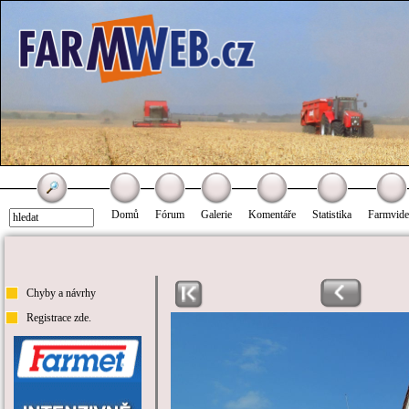
Domů
Fórum
Galerie
Komentáře
Statistika
Farmvid
Chyby a návrhy
Registrace zde.