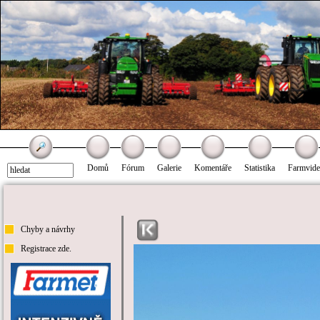
Domů
Fórum
Galerie
Komentáře
Statistika
Farmvid
Chyby a návrhy
Registrace zde.