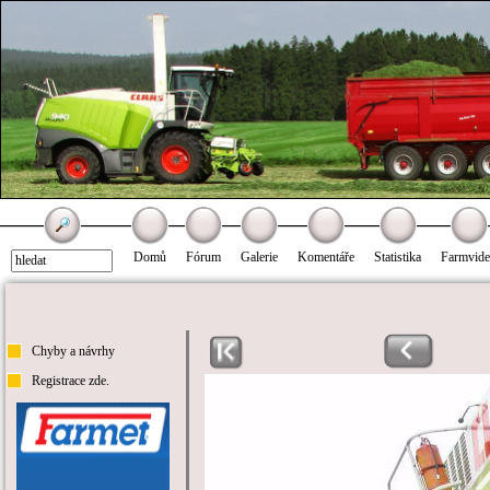
Domů
Fórum
Galerie
Komentáře
Statistika
Farmvid
Chyby a návrhy
Registrace zde.