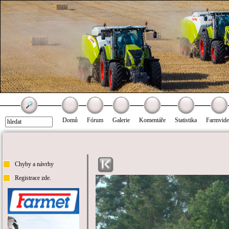
Domů
Fórum
Galerie
Komentáře
Statistika
Farmvid
Chyby a návrhy
Registrace zde.