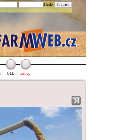
:Heslo
í
OLD
Eshop