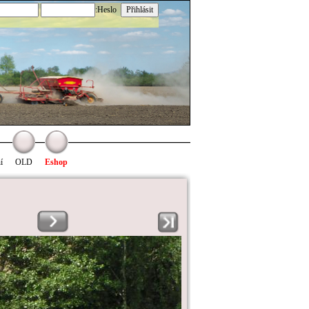
:Heslo
í
OLD
Eshop