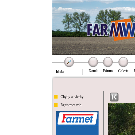
Domů
Fórum
Galerie
Chyby a návrhy
Registrace zde.