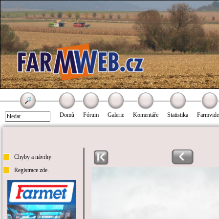
Domů
Fórum
Galerie
Komentáře
Statistika
Farmvid
Chyby a návrhy
Registrace zde.