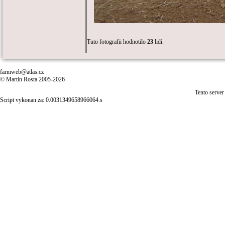
Tuto fotografii hodnotilo
23
lidí.
farmweb@atlas.cz
© Martin Rosta 2005-2026
Tento server
Script vykonan za: 0.0031349658966064.s