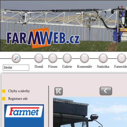
Domů
Fórum
Galerie
Komentáře
Statistika
Farmvid
Chyby a návrhy
Registrace zde.