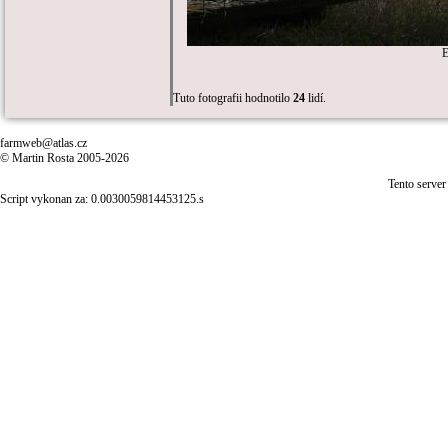
E
Tuto fotografii hodnotilo
24
lidí.
farmweb@atlas.cz
© Martin Rosta 2005-2026
Tento server
Script vykonan za: 0.0030059814453125.s