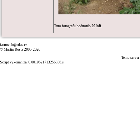
Tuto fotografii hodnotilo
29
lidí.
farmweb@atlas.cz
© Martin Rosta 2005-2026
Tento server
Script vykonan za: 0.0019521713256836.s