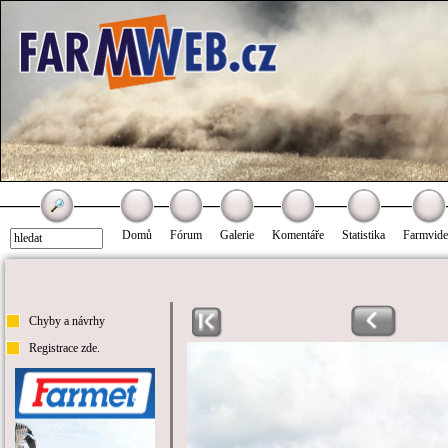
Domů
Fórum
Galerie
Komentáře
Statistika
Farmvid
Chyby a návrhy
Registrace zde.