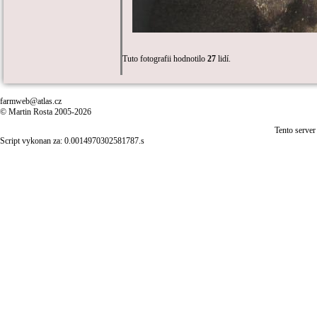
Tuto fotografii hodnotilo
27
lidí.
farmweb@atlas.cz
© Martin Rosta 2005-2026
Tento server
Script vykonan za: 0.0014970302581787.s