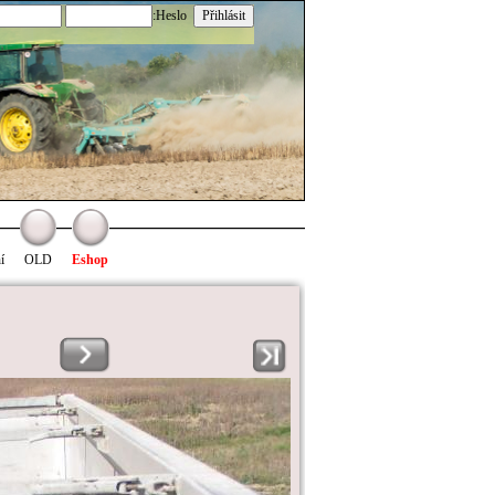
:Heslo
í
OLD
Eshop