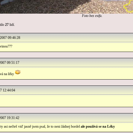
Foto bez exifu.
ilo
27
lidí.
007 09:46:28
ovinou???
007 09:51:17
ívá na léky
 12:44:04
007 19:31:42
y asi nečteš viď jasně jsem psal, že to neni žádnej bordel
ale používá se na Léky