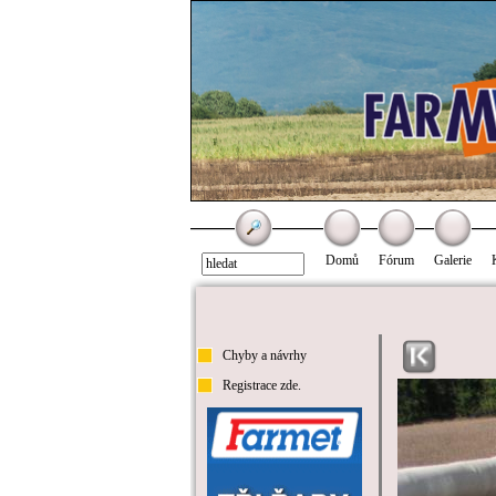
Domů
Fórum
Galerie
Chyby a návrhy
Registrace zde.