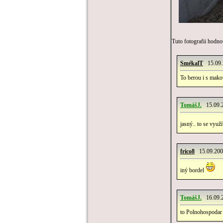
Tuto fotografii hodnot
SmékalT
15.09.2
To berou i s mak
TomášJ.
15.09.2
jasný.. to se využ
frico8
15.09.2007
iný bordel
TomášJ.
16.09.2
to Polnohospodar t