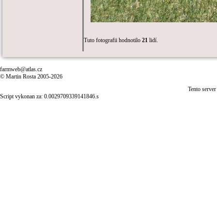
Tuto fotografii hodnotilo
21
lidí.
farmweb@atlas.cz
© Martin Rosta 2005-2026
Tento server
Script vykonan za: 0.0029709339141846.s