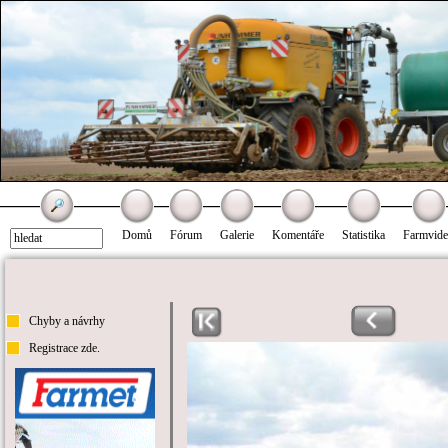
Domů
Fórum
Galerie
Komentáře
Statistika
Farmvid
Chyby a návrhy
Registrace zde.