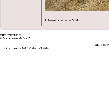
Tuto fotografii hodnotilo
29
lidí.
farmweb@atlas.cz
© Martin Rosta 2005-2026
Tento server
Script vykonan za: 0.0029129981994629.s