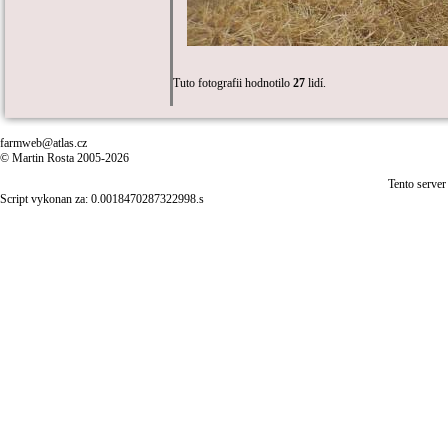
Tuto fotografii hodnotilo
27
lidí.
farmweb@atlas.cz
© Martin Rosta 2005-2026
Tento server
Script vykonan za: 0.0018470287322998.s