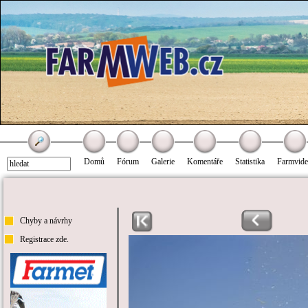
Domů
Fórum
Galerie
Komentáře
Statistika
Farmvid
Chyby a návrhy
Registrace zde.