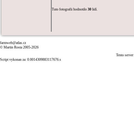
Tuto fotografii hodnotilo
30
lidí.
farmweb@atlas.cz
© Martin Rosta 2005-2026
Tento server
Script vykonan za: 0.0014309883117676.s