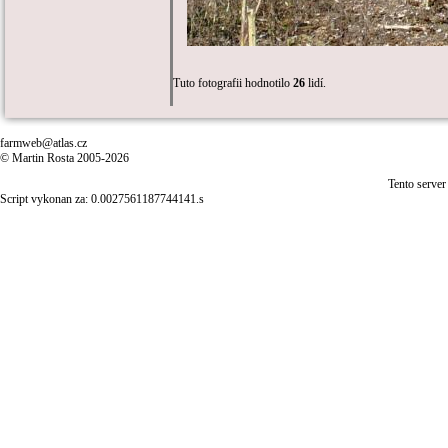
Tuto fotografii hodnotilo
26
lidí.
farmweb@atlas.cz
© Martin Rosta 2005-2026
Tento server
Script vykonan za: 0.0027561187744141.s