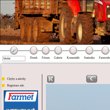
Domů
Fórum
Galerie
Komentáře
Statistika
Farmvid
Chyby a návrhy
Registrace zde.