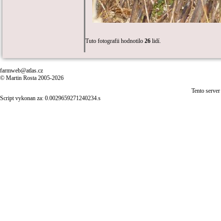
Tuto fotografii hodnotilo
26
lidí.
farmweb@atlas.cz
© Martin Rosta 2005-2026
Tento server
Script vykonan za: 0.0029659271240234.s