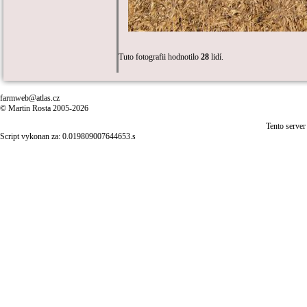
Tuto fotografii hodnotilo
28
lidí.
farmweb@atlas.cz
© Martin Rosta 2005-2026
Tento server
Script vykonan za: 0.019809007644653.s