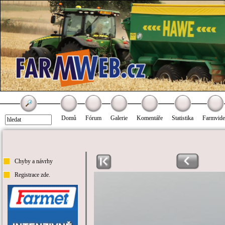
Domů
Fórum
Galerie
Komentáře
Statistika
Farmvid
Chyby a návrhy
Registrace zde.