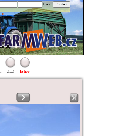
:Heslo
í
OLD
Eshop