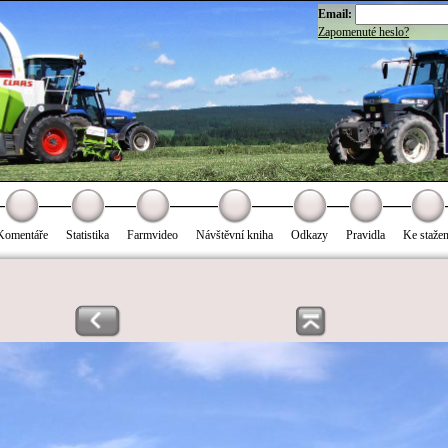
Email:
Zapomenuté heslo?
Komentáře
Statistika
Farmvideo
Návštěvní kniha
Odkazy
Pravidla
Ke stažen