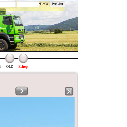
:Heslo
í
OLD
Eshop