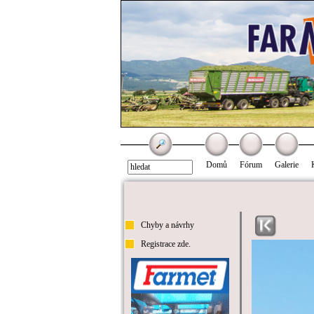
Domů
Fórum
Galerie
Chyby a návrhy
Registrace zde.