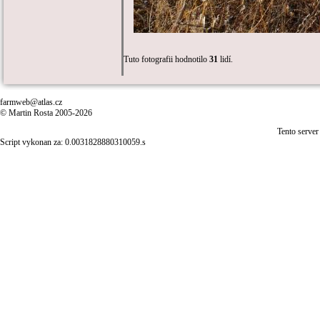
Tuto fotografii hodnotilo
31
lidí.
farmweb@atlas.cz
© Martin Rosta 2005-2026
Tento server
Script vykonan za: 0.0031828880310059.s