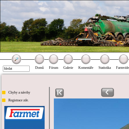
Domů
Fórum
Galerie
Komentáře
Statistika
Farmvid
Chyby a návrhy
Registrace zde.