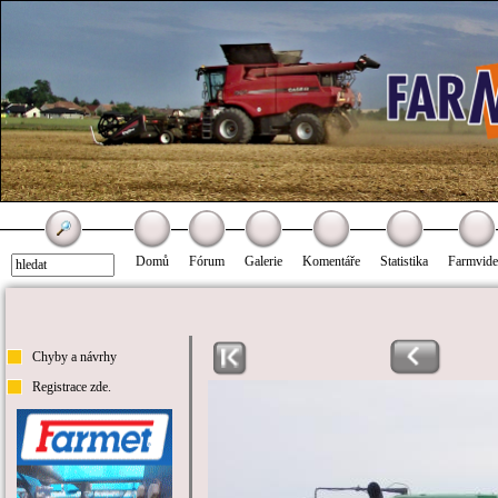
Domů
Fórum
Galerie
Komentáře
Statistika
Farmvid
Chyby a návrhy
Registrace zde.