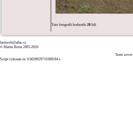
Tuto fotografii hodnotilo
28
lidí.
farmweb@atlas.cz
© Martin Rosta 2005-2026
Tento server
Script vykonan za: 0.0028929710388184.s