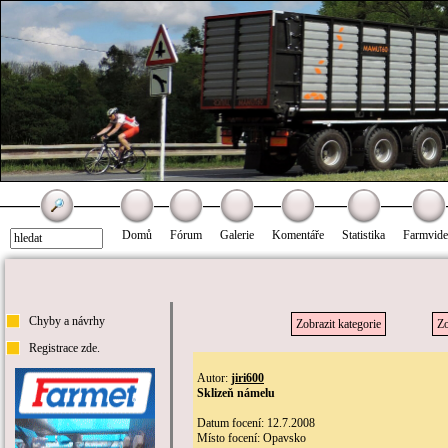
Domů
Fórum
Galerie
Komentáře
Statistika
Farmvid
Chyby a návrhy
Zobrazit kategorie
Zo
Registrace zde.
Autor:
jiri600
Sklizeň námelu
Datum focení: 12.7.2008
Místo focení: Opavsko