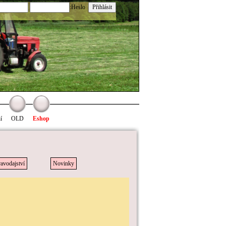
:Heslo
í
OLD
Eshop
avodajství
Novinky