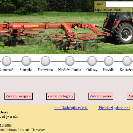
Email:
Zapomenuté heslo?
Komentáře
Statistika
Farmvideo
Návštěvní kniha
Odkazy
Pravidla
Ke stažen
Zobrazit kategorie
Zobrazit fotografy
Zobrazit galerie
Zpr
<<< Následující galerie
Předchozí galerie >>>
Deere
 už je u nás
3.6.2008
irma Lukrom Plus, stř. Tlumačov