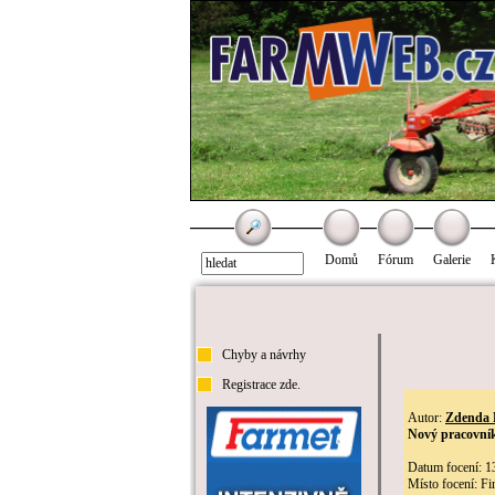
Domů
Fórum
Galerie
Chyby a návrhy
Registrace zde.
Autor:
Zdenda 
Nový pracovník
Datum focení: 1
Místo focení: F