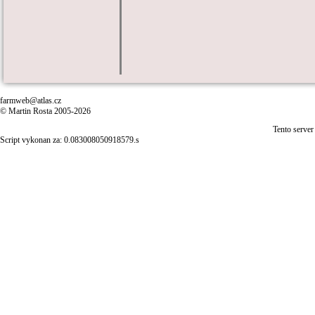
farmweb@atlas.cz
© Martin Rosta 2005-2026
Tento server
Script vykonan za: 0.083008050918579.s