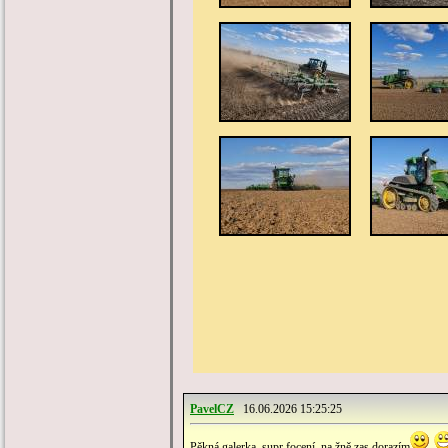
PavelCZ
16.06.2026 15:25:25
Pěkná galerka, supr focení, na žně zas dorazím