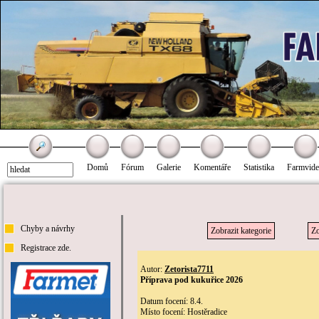
Domů
Fórum
Galerie
Komentáře
Statistika
Farmvid
Chyby a návrhy
Zobrazit kategorie
Zo
Registrace zde.
Autor:
Zetorista7711
Příprava pod kukuřice 2026
Datum focení: 8.4.
Místo focení: Hostěradice