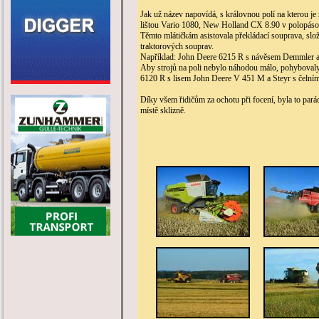
Jak už název napovídá, s královnou polí na kterou je 
lištou Vario 1080, New Holland CX 8.90 v polopáso
Těmto mlátičkám asistovala překládací souprava, slo
traktorových souprav.
Například: John Deere 6215 R s návěsem Demmler a 
Aby strojů na poli nebylo náhodou málo, pohybovaly
6120 R s lisem John Deere V 451 M a Steyr s čeln
Díky všem řidičům za ochotu při focení, byla to parád
místě sklizně.