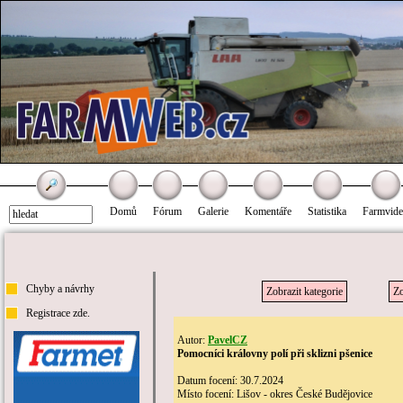
Domů
Fórum
Galerie
Komentáře
Statistika
Farmvid
Chyby a návrhy
Zobrazit kategorie
Zo
Registrace zde.
Autor:
PavelCZ
Pomocníci královny polí při sklizni pšenice
Datum focení: 30.7.2024
Místo focení: Lišov - okres České Budějovice