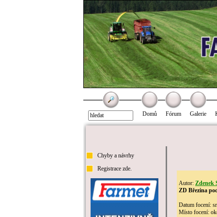
Domů
Fórum
Galerie
Chyby a návrhy
Registrace zde.
Autor:
Zdenek 
ZD Březina pod
Datum focení: s
Místo focení: o