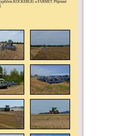
ným kypřičem KOCKERLIG a FARMET. Příjemné
í.