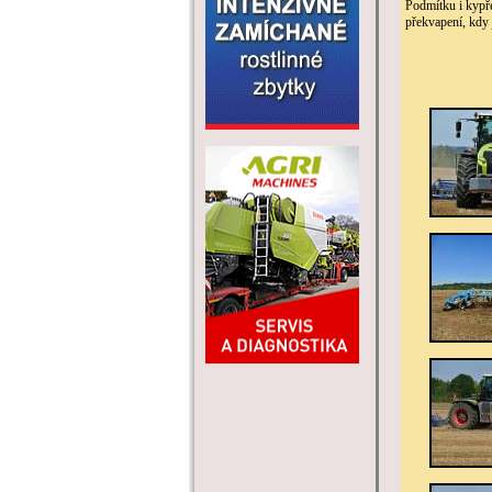
Podmítku i kyp
překvapení, kdy 