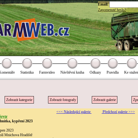
Email:
Zapomenuté heslo?
Komentáře
Statistika
Farmvideo
Návštěvní kniha
Odkazy
Pravidla
Ke stažen
Zobrazit kategorie
Zobrazit fotografy
Zobrazit galerie
Zpr
<<< Následující galerie
Předchozí galerie >>>
Srytr
mítka, kypření 2023
rpen 2023
kolí Mnichova Hradiště