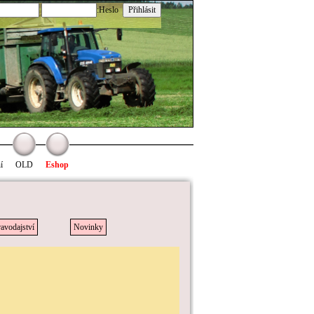
:Heslo
í
OLD
Eshop
avodajství
Novinky