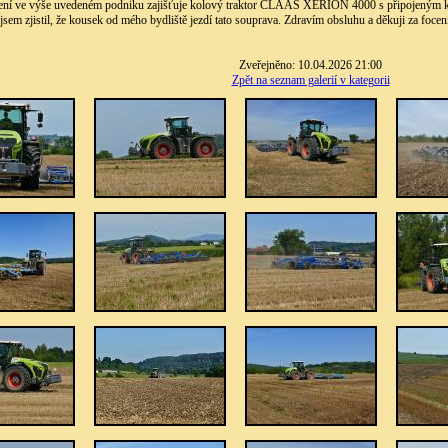
ření ve výše uvedeném podniku zajišťuje kolový traktor CLAAS XERION 4000 s připoje
jsem zjistil, že kousek od mého bydliště jezdí tato souprava. Zdravím obsluhu a děkuji za focen
Zveřejněno: 10.04.2026 21:00
Zpět na seznam galerií v kategorii