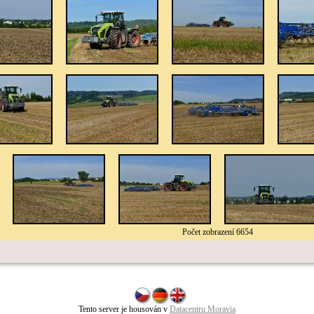
Počet zobrazení 6654
Tento server je housován v
Datacentru Moravia