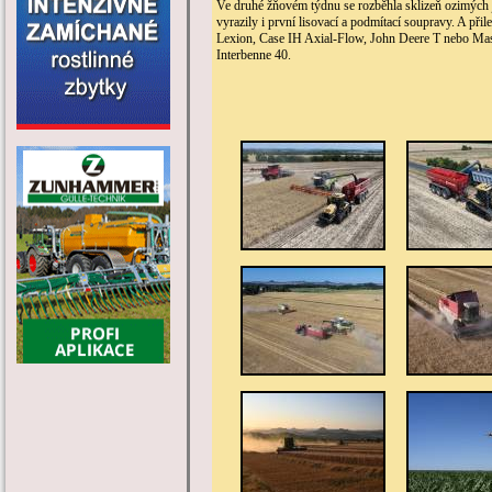
Ve druhé žňovém týdnu se rozběhla sklizeň ozimých j
vyrazily i první lisovací a podmítací soupravy. A při
Lexion, Case IH Axial-Flow, John Deere T nebo Mass
Interbenne 40.