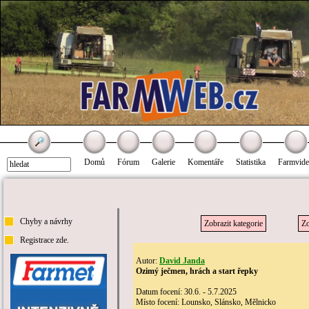
Domů
Fórum
Galerie
Komentáře
Statistika
Farmvid
Chyby a návrhy
Zobrazit kategorie
Zo
Registrace zde.
Autor:
David Janda
Ozimý ječmen, hrách a start řepky
Datum focení: 30.6. - 5.7.2025
Místo focení: Lounsko, Slánsko, Mělnicko