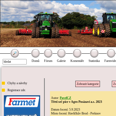
Domů
Fórum
Galerie
Komentáře
Statistika
Farmvid
Chyby a návrhy
Zobrazit kategorie
Zo
Registrace zde.
Autor:
PavelCZ
Třetí seč píce v Agro Posázaví a.s. 2023
Datum focení: 5.9.2023
Místo focení: Havlíčkův Brod - Perknov