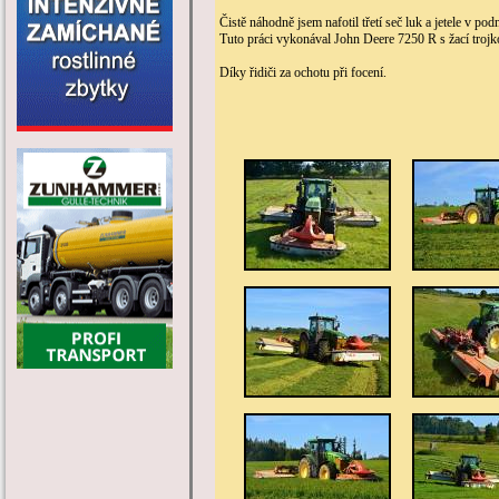
Čistě náhodně jsem nafotil třetí seč luk a jetele v po
Tuto práci vykonával John Deere 7250 R s žací tro
Díky řidiči za ochotu při focení.