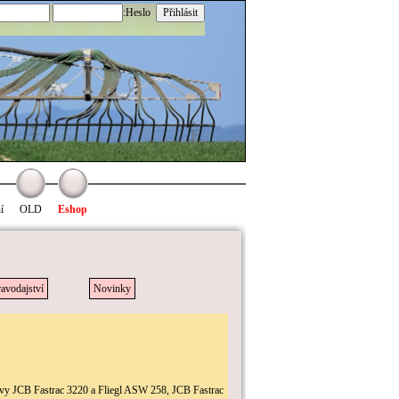
:Heslo
í
OLD
Eshop
avodajství
Novinky
vy JCB Fastrac 3220 a Fliegl ASW 258, JCB Fastrac