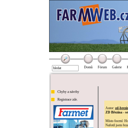
Domů
Fórum
Galerie
Chyby a návrhy
Registrace zde.
Autor:
zd-brezi
ZD Březina - s
Místo focení: H
Nafotil jsem ře