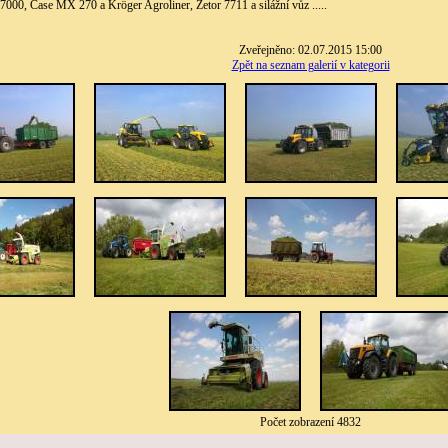
7000, Case MX 270 a Kröger Agroliner, Zetor 7711 a silážní vůz .....
Zveřejněno: 02.07.2015 15:00
Zpět na seznam galerií v kategorii
Počet zobrazení 4832