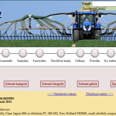
Email:
Zapomenuté heslo?
Komentáře
Statistika
Farmvideo
Návštěvní kniha
Odkazy
Pravidla
Ke stažen
Zobrazit kategorie
Zobrazit fotografy
Zobrazit galerie
Zpr
<<< Následující galerie
Předchozí galerie >>>
na-novotny
enáž 2014
oškovice
začky Claas Jaguar 860 se sběračem PU 300 HD, New Holland FR9060, senáž odvážely soupra