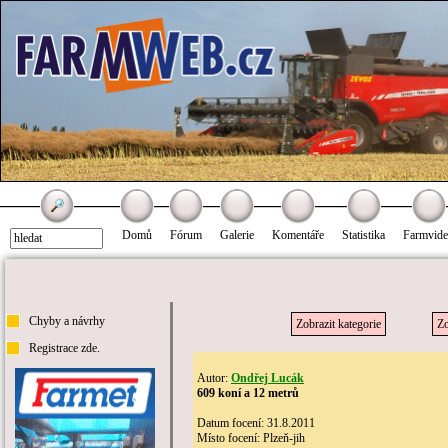
Domů
Fórum
Galerie
Komentáře
Statistika
Farmvid
Chyby a návrhy
Zobrazit kategorie
Zo
Registrace zde.
Autor:
Ondřej Lucák
609 koní a 12 metrů
Datum focení: 31.8.2011
Místo focení: Plzeň-jih