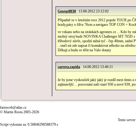
George8030
13.06.2012 23:12:02
Případně se v letošním roce 2012 pojede TOUR po ČR
brzdy,pásy o šířce 76cm a navigace TOP CON + Kock
ve vzkazu nebo na stránkách agromex.cz ... Kdo by m
možný stroj bude NOVINKA Challenger MT 765D s no
tříbodový závěs, spodní tažná tyč - čep 40mm, zadní 
...stačí mi zde napsat či kontaktovat někoho na středi
Děkuji a budu se těšit na Vaše dotazy
carrera.rapida
14.06.2012 13:46:11
že by jsme vyzkoušeli jaký jaký je rozdíl mezi tímto 
zajímavější ... porovnání naší staré 930 a nové 939, je
farmweb@atlas.cz
© Martin Rosta 2005-2026
Tento server
Script vykonan za: 0.50846290588379.s