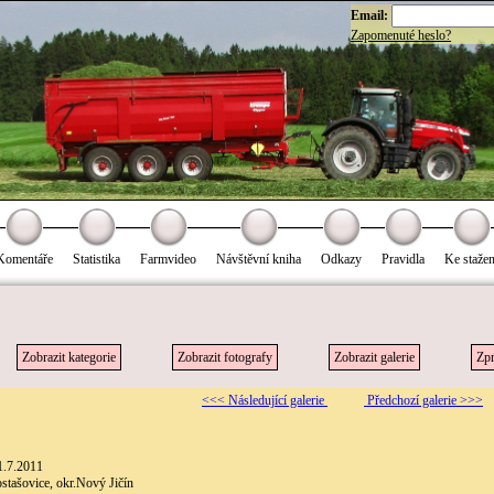
Email:
Zapomenuté heslo?
Komentáře
Statistika
Farmvideo
Návštěvní kniha
Odkazy
Pravidla
Ke stažen
Zobrazit kategorie
Zobrazit fotografy
Zobrazit galerie
Zpr
<<< Následující galerie
Předchozí galerie >>>
1.7.2011
stašovice, okr.Nový Jičín