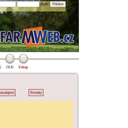
:Heslo
í
OLD
Eshop
avodajství
Novinky