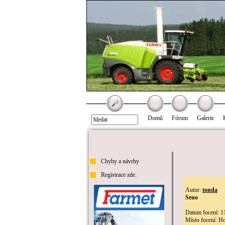
Domů
Fórum
Galerie
Chyby a návrhy
Registrace zde.
Autor:
tonda
Seno
Datum focení: 1
Místo focení: Ho