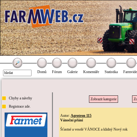
Domů
Fórum
Galerie
Komentáře
Statistika
Farmvid
Chyby a návrhy
Zobrazit kategorie
Zo
Registrace zde.
Autor:
Agrotron 115
Vánoční přání
Šťastné a veselé VÁNOCE a klidný Nový rok