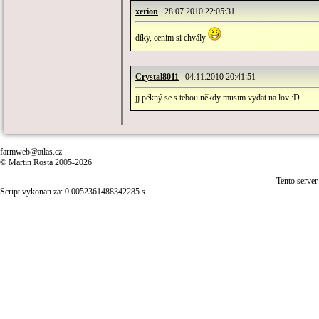
xerion
28.07.2010 22:05:31
díky, cenim si chvály
Crystal8011
04.11.2010 20:41:51
jj pěkný se s tebou někdy musim vydat na lov :D
farmweb@atlas.cz
© Martin Rosta 2005-2026
Tento server
Script vykonan za: 0.0052361488342285.s