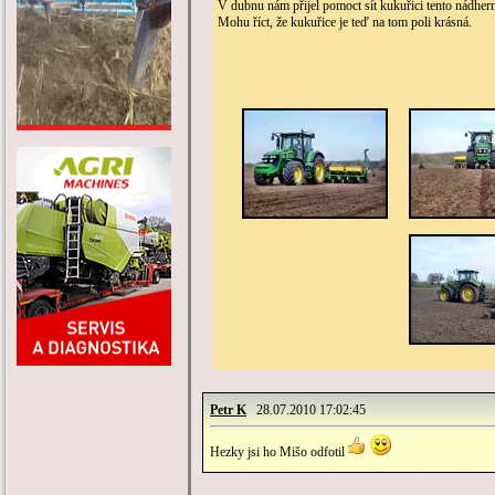
V dubnu nám přijel pomoct sít kukuřici tento nád
Mohu říct, že kukuřice je teď na tom poli krásná.
Petr K
28.07.2010 17:02:45
Hezky jsi ho Mišo odfotil