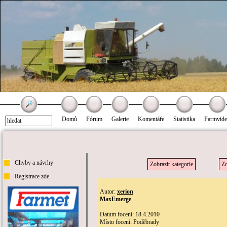
Domů
Fórum
Galerie
Komentáře
Statistika
Farmvid
Chyby a návrhy
Zobrazit kategorie
Zo
Registrace zde.
Autor:
xerion
MaxEmerge
Datum focení: 18.4.2010
Místo focení: Poděbrady