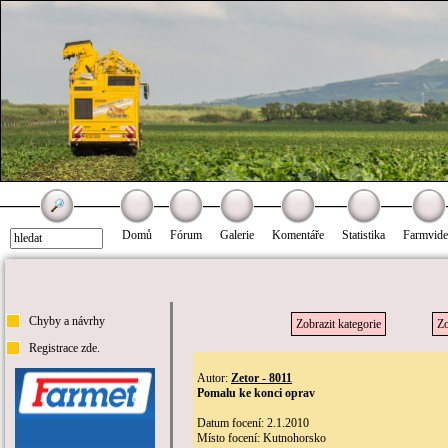
Domů
Fórum
Galerie
Komentáře
Statistika
Farmvid
Chyby a návrhy
Zobrazit kategorie
Zo
Registrace zde.
Autor:
Zetor - 8011
Pomalu ke konci oprav
Datum focení: 2.1.2010
Místo focení: Kutnohorsko