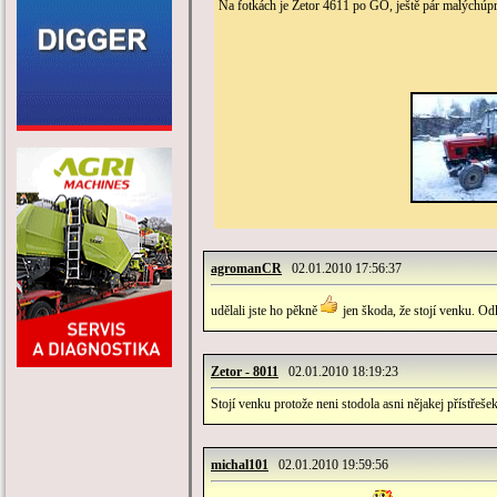
Na fotkách je Zetor 4611 po GO, ještě pár malýchúp
agromanCR
02.01.2010 17:56:37
udělali jste ho pěkně
jen škoda, že stojí venku. Od
Zetor - 8011
02.01.2010 18:19:23
Stojí venku protože neni stodola asni nějakej přístřeš
michal101
02.01.2010 19:59:56