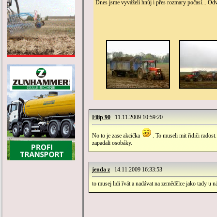
Dnes jsme vyváželi hnůj i přes rozmary počasí... Odv
Filip 90
11.11.2009 10:59:20
No to je zase akcička
. To museli mit řidiči radost
zapadali osobáky.
jenda z
14.11.2009 16:33:53
to musej lidi řvát a nadávat na zemědělce jako tady u 