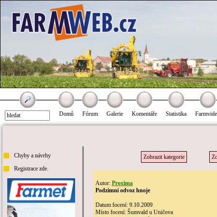
Domů
Fórum
Galerie
Komentáře
Statistika
Farmvid
Chyby a návrhy
Zobrazit kategorie
Zo
Registrace zde.
Autor:
Proxima
Podzimní odvoz hnoje
Datum focení: 9.10.2009
Místo focení: Šumvald u Uničova