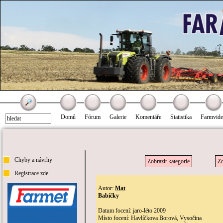
Domů
Fórum
Galerie
Komentáře
Statistika
Farmvid
Chyby a návrhy
Zobrazit kategorie
Zo
Registrace zde.
Autor:
Mat
Babičky
Datum focení: jaro-léto 2009
Místo focení: Havlíčkova Borová, Vysočina