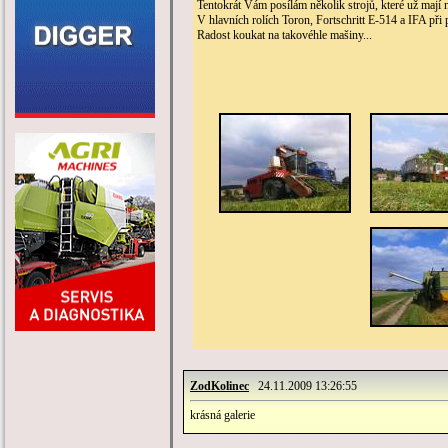
Tentokrát Vám posílám několik strojů, které už mají 
V hlavních rolích Toron, Fortschritt E-514 a IFA při
Radost koukat na takovéhle mašiny...
ZodKolinec
24.11.2009 13:26:55
krásná galerie