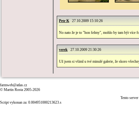
Petr K
27.10.2009 15:10:26
No nato že je to "hon šelmy", mohlo by tam být více fo
verek
27.10.2009 21:30:26
Už jsem si všiml u tvé minulé galerie, že skoro všech
farmweb@atlas.cz
© Martin Rosta 2005-2026
Tento server
Script vykonan za: 0.004951000213623.s