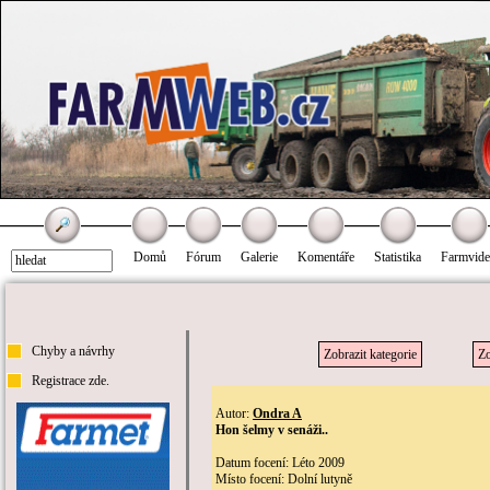
Domů
Fórum
Galerie
Komentáře
Statistika
Farmvid
Chyby a návrhy
Zobrazit kategorie
Zo
Registrace zde.
Autor:
Ondra A
Hon šelmy v senáži..
Datum focení: Léto 2009
Místo focení: Dolní lutyně