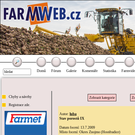
Domů
Fórum
Galerie
Komentáře
Statistika
Farmvid
Chyby a návrhy
Zobrazit kategorie
Zo
Registrace zde.
Autor:
luba
Stav porostů IX
Datum focení: 13.7.2009
Místo focení: Okres Znojmo (Hostěradice)