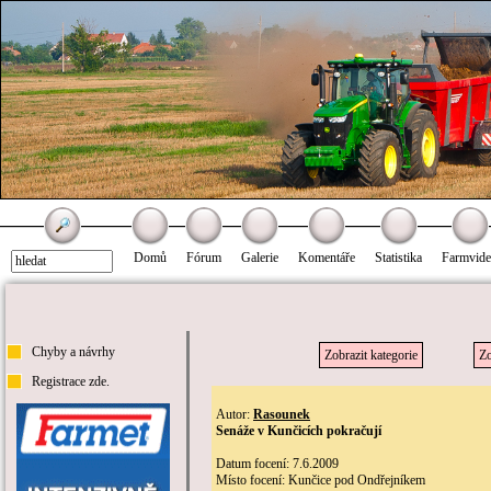
Domů
Fórum
Galerie
Komentáře
Statistika
Farmvid
Chyby a návrhy
Zobrazit kategorie
Zo
Registrace zde.
Autor:
Rasounek
Senáže v Kunčicích pokračují
Datum focení: 7.6.2009
Místo focení: Kunčice pod Ondřejníkem