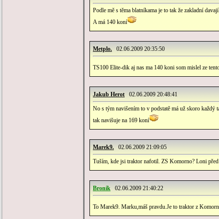
Podle mě s těma blatníkama je to tak že zakladní davají
A má 140 koní
Metplo.
02.06.2009 20:35:50
TS100 Elite-dik aj nas ma 140 koni som mislel ze ten
Jakub Herot
02.06.2009 20:48:41
No s tým navišením to v podstatě má už skoro každý ta
tak navišuje na 169 koní
Marek9.
02.06.2009 21:09:05
Tuším, kde jsi traktor nafotil. ZS Komorno? Loni před 
Broník
02.06.2009 21:40:22
To Marek9. Marku,máš pravdu.Je to traktor z Komorna