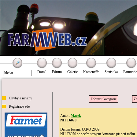
Domů
Fórum
Galerie
Komentáře
Statistika
Farmvid
Chyby a návrhy
Zobrazit kategorie
Zo
Registrace zde.
Autor:
Macek
NH T6070
Datum focení: JARO 2009
NH T6070 se secím strojem Amazone při setí máku