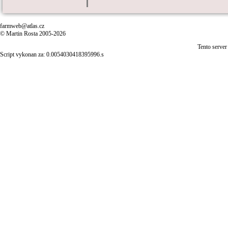
farmweb@atlas.cz
© Martin Rosta 2005-2026
Tento server
Script vykonan za: 0.0054030418395996.s