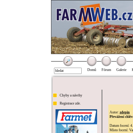
Domů
Fórum
Galerie
Chyby a návrhy
Registrace zde.
Autor:
zdepin
Převážení chlé
Datum focení: 4
Místo focení: V