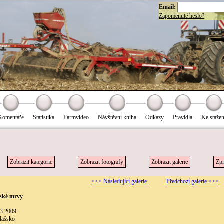
Email:
Zapomenuté heslo?
Komentáře
Statistika
Farmvideo
Návštěvní kniha
Odkazy
Pravidla
Ke stažen
Zobrazit kategorie
Zobrazit fotografy
Zobrazit galerie
Zpr
<<< Následující galerie
Předchozí galerie >>>
vské mrvy
.3.2009
alašsko