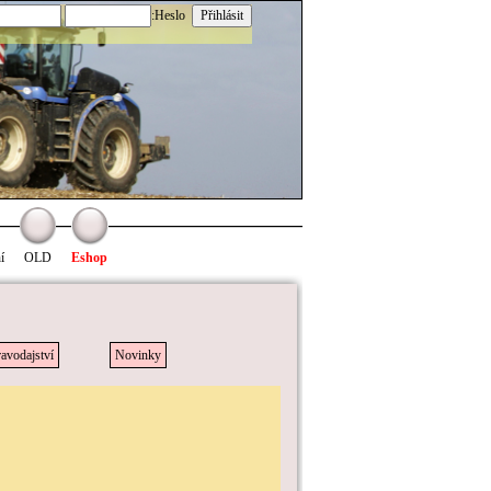
:Heslo
í
OLD
Eshop
avodajství
Novinky