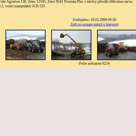
Fahr Agrotron 130, Zetor 12145, Zetor 8541 Proxima Plus s návěsy převáží chlévskou mrvu.
2, vrství manipulátor JCB 535.
Zveřejněno: 10.03.2009 09:30
Zpět na seznam galerií v kategorii
Počet zobrazení 6234