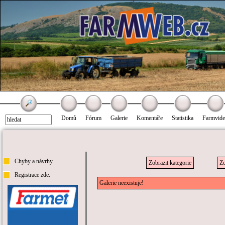
Domů
Fórum
Galerie
Komentáře
Statistika
Farmvid
Chyby a návrhy
Zobrazit kategorie
Zo
Registrace zde.
Galerie neexistuje!