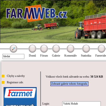
Domů
Fórum
Galerie
Komentáře
Statistika
Farmvid
Chyby a návrhy
Velikost všech fotek uživatele na webu:
50 524 KB
Registrace zde.
Zobrazit galerie tohoto fotografa.
Login: