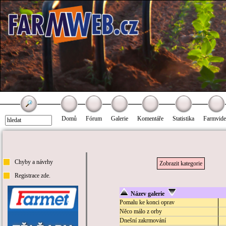
Domů
Fórum
Galerie
Komentáře
Statistika
Farmvid
Chyby a návrhy
Zobrazit kategorie
Registrace zde.
Název galerie
Pomalu ke konci oprav
Něco málo z orby
Dnešní zakrmování